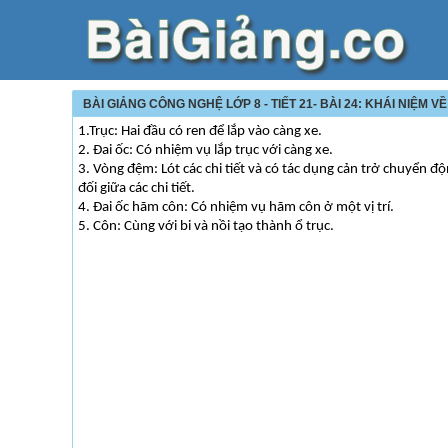
BÀI GIẢNG CÔNG NGHỆ LỚP 8 - TIẾT 21- BÀI 24: KHÁI NIỆM V
1.Trục: Hai đầu có ren để lắp vào càng xe.
2. Đai ốc: Có nhiệm vụ lắp trục với càng xe.
3. Vòng đệm: Lót các chi tiết và có tác dụng cản trở chuyển đ
đối giữa các chi tiết.
4. Đai ốc hãm côn: Có nhiệm vụ hãm côn ở một vị trí.
5. Côn: Cùng với bi và nồi tạo thành ổ trục.