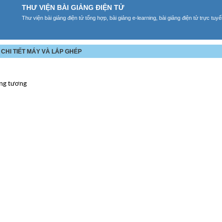
THƯ VIỆN BÀI GIẢNG ĐIỆN TỬ
Thư viện bài giảng điện tử tổng hợp, bài giảng e-learning, bài giảng điện tử trực tu
Ề CHI TIẾT MÁY VÀ LẮP GHÉP
ộng tương