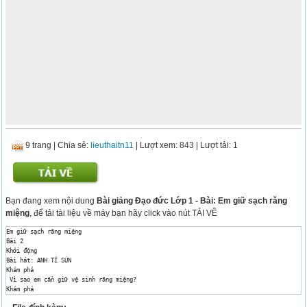
9 trang
|
Chia sẻ:
lieuthaitn11
| Lượt xem: 843
| Lượt tải: 1
Bạn đang xem nội dung
Bài giảng Đạo đức Lớp 1 - Bài: Em giữ sạch răng
miệng
, để tải tài liệu về máy bạn hãy click vào nút TẢI VỀ
Em giữ sạch răng miệng 

Bài 2 

Khởi động 

Bài hát: ANH TÍ SÚN 

Khám phá 

 Vì sao em cần giữ vệ sinh răng miệng? 

Khám phá 

 Em chải răng như thế nào ? 
