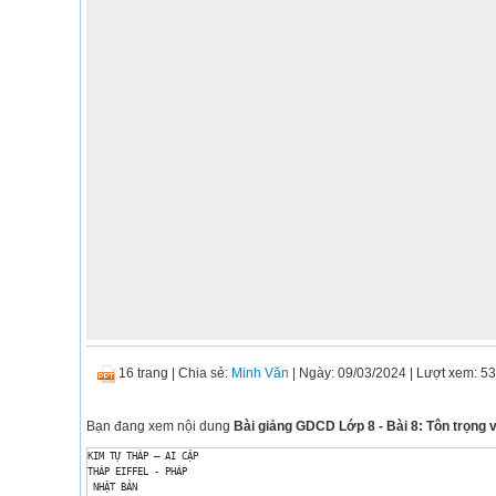
16 trang
|
Chia sẻ:
Minh Văn
| Ngày: 09/03/2024
| Lượt xem: 5
Bạn đang xem nội dung
Bài giảng GDCD Lớp 8 - Bài 8: Tôn trọng 
KIM TỰ THÁP – AI CẬP 

THÁP EIFFEL - PHÁP 

 NHẬT BẢN 
