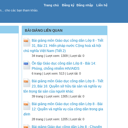
Trang chủ
Đăng ký
Đăng nhập
Liên hệ
yến... cho các bạn tham khảo.
BÀI GIẢNG LIÊN QUAN
Bài giảng môn Giáo dục công dân Lớp 8 - Tiết
31, Bài 21: Hiến pháp nước Cộng hoà xã hội
chủ nghĩa Việt Nam (Tiết 2)
34 trang | Lượt xem: 1309 | Lượt tải: 0
Ôn tập Giáo dục công dân Lớp 8 - Bài 14:
Phòng, chống nhiểm HIV/AIDS
6 trang | Lượt xem: 513 | Lượt tải: 0
Bài giảng môn Giáo dục công dân Lớp 8 - Tiết
23, Bài 16: Quyền sở hữu tài sản và nghĩa vụ
tôn trọng tài sản của người khác
39 trang | Lượt xem: 1305 | Lượt tải: 0
Bài giảng môn Giáo dục công dân Lớp 8 - Bài
12: Quyền và nghĩa vụ của công dân trong gia
đình
28 trang | Lượt xem: 1205 | Lượt tải: 0
Bài giảng Giáo dục công dân Lớp 8 - Chuyên