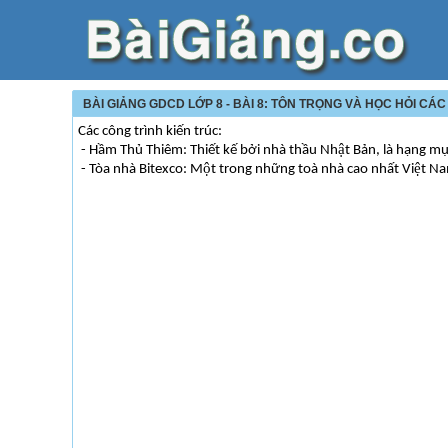
BÀI GIẢNG GDCD LỚP 8 - BÀI 8: TÔN TRỌNG VÀ HỌC HỎI CÁ
Các công trình kiến trúc:
- Hầm Thủ Thiêm: Thiết kế bởi nhà thầu Nhật Bản, là hạng mu
- Tòa nhà Bitexco: Một trong những toà nhà cao nhất Việt N