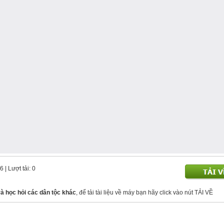
36
| Lượt tải: 0
và học hỏi các dân tộc khác
, để tải tài liệu về máy bạn hãy click vào nút TẢI VỀ