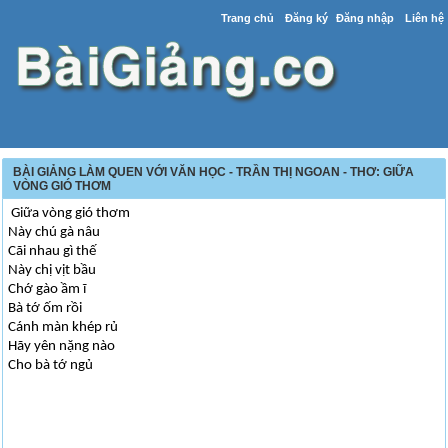
Trang chủ
Đăng ký
Đăng nhập
Liên hệ
BÀI GIẢNG LÀM QUEN VỚI VĂN HỌC - TRẦN THỊ NGOAN - THƠ: GIỮA
VÒNG GIÓ THƠM
Giữa vòng gió thơm
Này chú gà nâu
Cãi nhau gì thế
Này chị vịt bầu
Chớ gào ầm ĩ
Bà tớ ốm rồi
Cánh màn khép rủ
Hãy yên nặng nào
Cho bà tớ ngủ