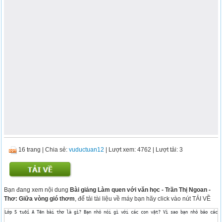
16 trang
|
Chia sẻ:
vuductuan12
| Lượt xem: 4762
| Lượt tải: 3
Bạn đang xem nội dung
Bài giảng Làm quen với văn học - Trần Thị Ngoan -
Thơ: Giữa vòng gió thơm
, để tải tài liệu về máy bạn hãy click vào nút TẢI VỀ
Lớp 5 tuổi A Tên bài thơ là gì? Bạn nhỏ nói gì với các con vật? Vì sao bạn nhỏ bảo các 