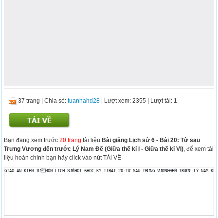
37 trang
|
Chia sẻ:
tuanhahd28
| Lượt xem: 2355
| Lượt tải: 1
Bạn đang xem trước
20 trang
tài liệu
Bài giảng Lịch sử 6 - Bài 20: Từ sau
Trưng Vương đến trước Lý Nam Đế (Giữa thế kỉ I - Giữa thế kỉ VI)
, để xem tài
liệu hoàn chỉnh bạn hãy click vào nút TẢi VỀ
GIÁO ÁN ĐIỆN TỬMÔN LỊCH SỬKHỐI 6HỌC KỲ IIBÀI 20:TỪ SAU TRƯNG VƯƠNGĐẾN TRƯỚC LÝ NAM ĐẾ 