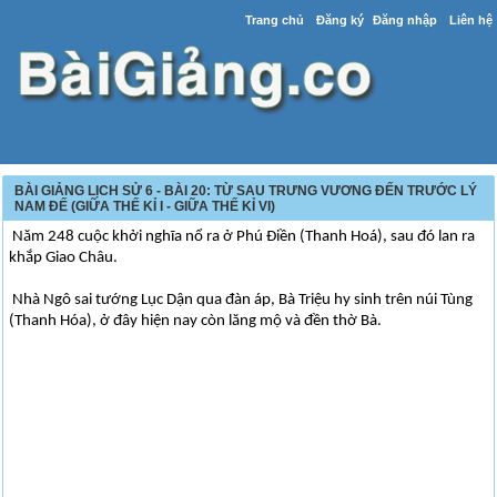
Trang chủ
Đăng ký
Đăng nhập
Liên hệ
BÀI GIẢNG LỊCH SỬ 6 - BÀI 20: TỪ SAU TRƯNG VƯƠNG ĐẾN TRƯỚC LÝ
NAM ĐẾ (GIỮA THẾ KỈ I - GIỮA THẾ KỈ VI)
Năm 248 cuộc khởi nghĩa nổ ra ở Phú Điền (Thanh Hoá), sau đó lan ra
khắp Giao Châu.
Nhà Ngô sai tướng Lục Dận qua đàn áp, Bà Triệu hy sinh trên núi Tùng
(Thanh Hóa), ở đây hiện nay còn lăng mộ và đền thờ Bà.