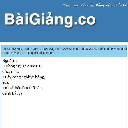
Trang chủ
Đăng ký
Đăng nhập
Liên hệ
BÀI GIẢNG LỊCH SỬ 6 - BÀI 24, TIẾT 27: NƯỚC CHĂM-PA TỪ THẾ KỶ II ĐẾN
THẾ KỶ X - LÊ THỊ BÍCH NGỌC
Ngoài ra:
+Trồng cây ăn quả: Cau,
dừa, mít,.
+ Cây công nghiệp: bông,
gai;
+ Khai thác lâm thổ sản,
đánh bắt cá.