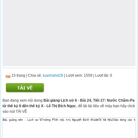
15 trang
|
Chia sẻ:
tuanhahd28
| Lượt xem: 1559
| Lượt tải: 0
Bạn đang xem nội dung
Bài giảng Lịch sử 6 - Bài 24, Tiết 27: Nước Chăm-Pa
từ thế kỷ II đến thế kỷ X - Lê Thị Bích Ngọc
, để tải tài liệu về máy bạn hãy click
vào nút TẢI VỀ
Bài giảng môn : Lịch sử 6Trường PTdt nội trú Nguyễn Bỉnh KhiêmTổ Xã HộiChào mừng các th