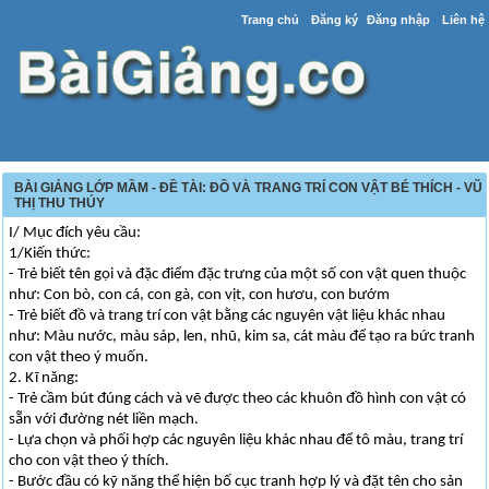
Trang chủ
Đăng ký
Đăng nhập
Liên hệ
BÀI GIẢNG LỚP MẦM - ĐỀ TÀI: ĐỒ VÀ TRANG TRÍ CON VẬT BÉ THÍCH - VŨ
THỊ THU THÚY
I/ Mục đích yêu cầu:
1/Kiến thức:
- Trẻ biết tên gọi và đặc điểm đặc trưng của một số con vật quen thuộc
như: Con bò, con cá, con gà, con vịt, con hươu, con bướm
- Trẻ biết đồ và trang trí con vật bằng các nguyên vật liệu khác nhau
như: Màu nước, màu sáp, len, nhũ, kim sa, cát màu để tạo ra bức tranh
con vật theo ý muốn.
2. Kĩ năng:
- Trẻ cầm bút đúng cách và vẽ được theo các khuôn đồ hình con vật có
sẵn với đường nét liền mạch.
- Lựa chọn và phối hợp các nguyên liệu khác nhau để tô màu, trang trí
cho con vật theo ý thích.
- Bước đầu có kỹ năng thể hiện bố cục tranh hợp lý và đặt tên cho sản