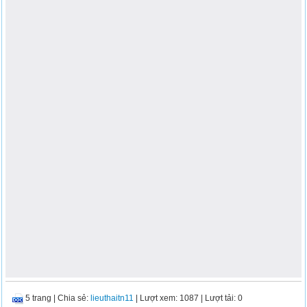
5 trang
|
Chia sẻ:
lieuthaitn11
| Lượt xem: 1087
| Lượt tải: 0