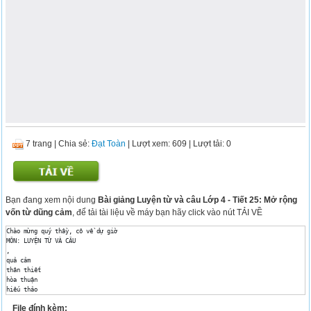
7 trang
|
Chia sẻ:
Đạt Toàn
| Lượt xem: 609
| Lượt tải: 0
Bạn đang xem nội dung
Bài giảng Luyện từ và câu Lớp 4 - Tiết 25: Mở rộng
vốn từ dũng cảm
, để tải tài liệu về máy bạn hãy click vào nút TẢI VỀ
Chào mừng quý thầy, cô về dự giờ 

MÔN: LUYỆN TỪ VÀ CÂU 

, 

quả cảm 

thân thiết 

hòa thuận 

hiếu thảo 

tháo vát 

File đính kèm:
tận tụy 
