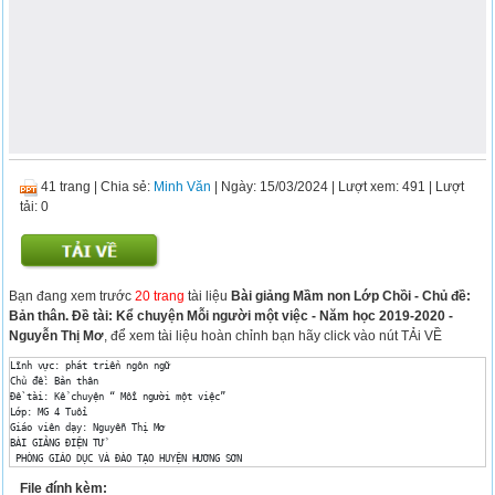
41 trang
|
Chia sẻ:
Minh Văn
| Ngày: 15/03/2024
| Lượt xem: 491
| Lượt
tải: 0
Bạn đang xem trước
20 trang
tài liệu
Bài giảng Mầm non Lớp Chồi - Chủ đề:
Bản thân. Đề tài: Kể chuyện Mỗi người một việc - Năm học 2019-2020 -
Nguyễn Thị Mơ
, để xem tài liệu hoàn chỉnh bạn hãy click vào nút TẢi VỀ
Lĩnh vực: phát triển ngôn ngữ 

Chủ đề: Bản thân 

Đề tài: Kể chuyện “ Mỗi người một việc” 

Lớp: MG 4 Tuổi 

Giáo viên dạy: Nguyễn Thị Mơ 

BÀI GIẢNG ĐIỆN TỬ 

 PHÒNG GIÁO DỤC VÀ ĐÀO TẠO HUYỆN HƯƠNG SƠN 

TRƯỜNG MẦM NON SƠN NINH 

File đính kèm:
 Năm học: 2019- 2020 
