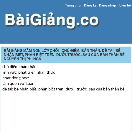
Trang chủ
Đăng ký
Đăng nhập
Liên hệ
BÀI GIẢNG MẦM NON LỚP CHỒI - CHỦ ĐIỂM: BẢN THÂN. ĐỀ TÀI: BÉ
NHẬN BIẾT, PHÂN BIỆT TRÊN, DƯỚI, TRƯỚC. SAU CỦA BẢN THÂN BÉ -
NGUYỄN THỊ PHI NGA
chủ điểm: bản thân
lĩnh vực: phát triển nhận thức
hoạt động học:
làm quen với toán
đề tài: bé nhận biết, phân biệt trên -dưới -trước- sau của bản thân bé