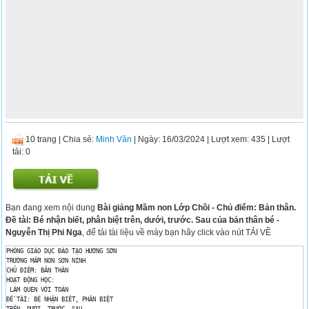
10 trang
|
Chia sẻ:
Minh Văn
| Ngày: 16/03/2024
| Lượt xem: 435
| Lượt
tải: 0
Bạn đang xem nội dung
Bài giảng Mầm non Lớp Chồi - Chủ điểm: Bản thân.
Đề tài: Bé nhận biết, phân biệt trên, dưới, trước. Sau của bản thân bé -
Nguyễn Thị Phi Nga
, để tải tài liệu về máy bạn hãy click vào nút TẢI VỀ
PHÒNG GIÁO DỤC ĐÀO TẠO HƯƠNG SƠN 

TRƯỜNG MẦM NON SƠN NINH 

CHỦ ĐIỂM: BẢN THÂN 

HOẠT ĐỘNG HỌC: 

 LÀM QUEN VỚI TOÁN 

ĐỀ TÀI: BÉ NHẬN BIẾT, PHÂN BIỆT 

TRÊN -DƯỚI -TRƯỚC- SAU 
