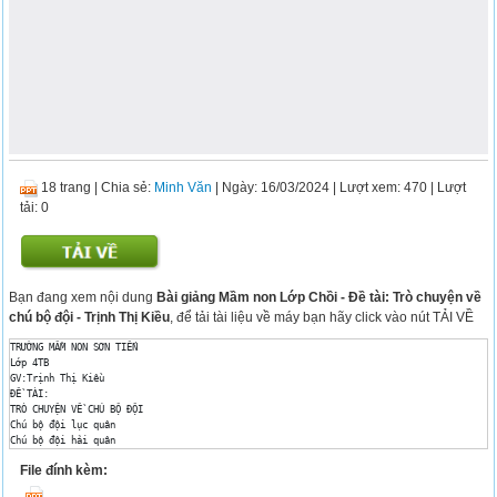
18 trang
|
Chia sẻ:
Minh Văn
| Ngày: 16/03/2024
| Lượt xem: 470
| Lượt
tải: 0
Bạn đang xem nội dung
Bài giảng Mầm non Lớp Chồi - Đề tài: Trò chuyện về
chú bộ đội - Trịnh Thị Kiều
, để tải tài liệu về máy bạn hãy click vào nút TẢI VỀ
TRƯỜNG MẦM NON SƠN TIẾN 

Lớp 4TB 

GV:Trịnh Thị Kiều 

ĐỀ TÀI: 

TRÒ CHUYỆN VỀ CHÚ BỘ ĐỘI 

Chú bộ đội lục quân 

Chú bộ đội hải quân 

Chú bộ đội hải quân 

File đính kèm:
Bộ đội không quân 

Bộ đội đặc công 
