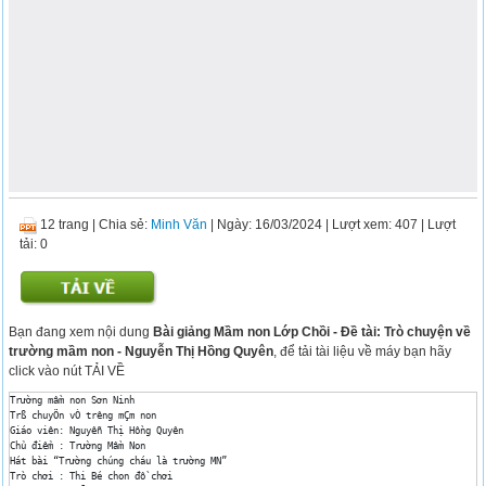
12 trang
|
Chia sẻ:
Minh Văn
| Ngày: 16/03/2024
| Lượt xem: 407
| Lượt
tải: 0
Bạn đang xem nội dung
Bài giảng Mầm non Lớp Chồi - Đề tài: Trò chuyện về
trường mầm non - Nguyễn Thị Hồng Quyên
, để tải tài liệu về máy bạn hãy
click vào nút TẢI VỀ
Trường mầm non Sơn Ninh 

Trß chuyÖn vÒ tr­êng mÇm non 

Giáo viên: Nguyễn Thị Hồng Quyên 

Chủ điểm : Trường Mầm Non 

Hát bài “Trường chúng cháu là trường MN” 

Trò chơi : Thi Bé chon đồ chơi 
