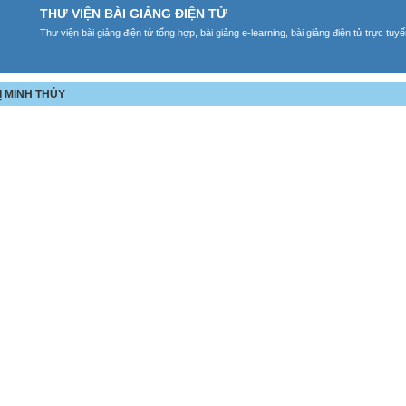
THƯ VIỆN BÀI GIẢNG ĐIỆN TỬ
Thư viện bài giảng điện tử tổng hợp, bài giảng e-learning, bài giảng điện tử trực tu
Ị MINH THỦY