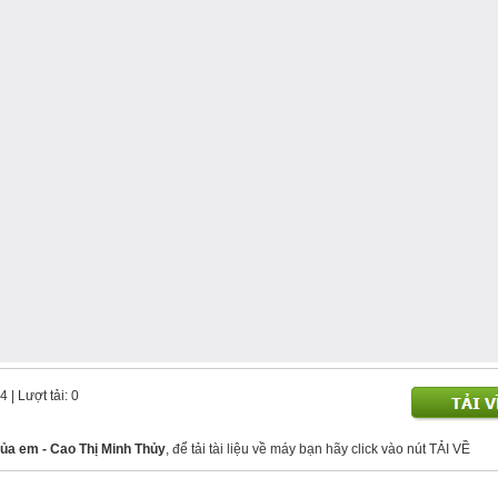
14
| Lượt tải: 0
của em - Cao Thị Minh Thủy
, để tải tài liệu về máy bạn hãy click vào nút TẢI VỀ