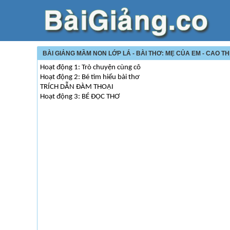
BÀI GIẢNG MẦM NON LỚP LÁ - BÀI THƠ: MẸ CỦA EM - CAO TH
Hoạt động 1: Trò chuyện cùng cô
Hoạt động 2: Bé tìm hiểu bài thơ
TRÍCH DẪN ĐÀM THOẠI
Hoạt động 3: BÉ ĐỌC THƠ