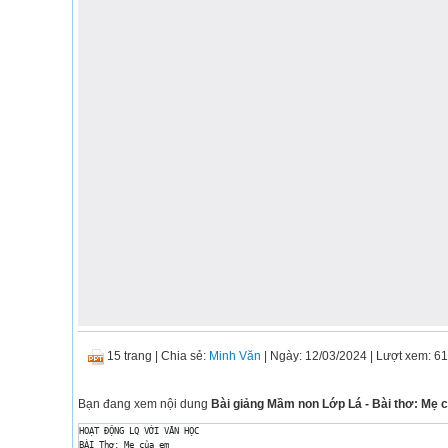
15 trang
|
Chia sẻ:
Minh Văn
| Ngày: 12/03/2024
| Lượt xem: 6
Bạn đang xem nội dung
Bài giảng Mầm non Lớp Lá - Bài thơ: Mẹ 
HOẠT ĐỘNG LQ VỚI VĂN HỌC 

BÀI Thơ: Mẹ của em 
