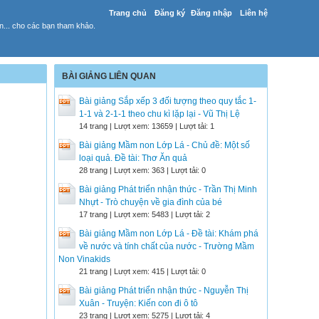
Trang chủ
Đăng ký
Đăng nhập
Liên hệ
yến... cho các bạn tham khảo.
BÀI GIẢNG LIÊN QUAN
Bài giảng Sắp xếp 3 đối tượng theo quy tắc 1-
1-1 và 2-1-1 theo chu kì lặp lại - Vũ Thị Lệ
14 trang | Lượt xem: 13659 | Lượt tải: 1
Bài giảng Mầm non Lớp Lá - Chủ đề: Một số
loại quả. Đề tài: Thơ Ăn quả
28 trang | Lượt xem: 363 | Lượt tải: 0
Bài giảng Phát triển nhận thức - Trần Thị Minh
Nhựt - Trò chuyện về gia đình của bé
17 trang | Lượt xem: 5483 | Lượt tải: 2
Bài giảng Mầm non Lớp Lá - Đề tài: Khám phá
về nước và tính chất của nước - Trường Mầm
Non Vinakids
21 trang | Lượt xem: 415 | Lượt tải: 0
Bài giảng Phát triển nhận thức - Nguyễn Thị
Xuân - Truyện: Kiến con đi ô tô
23 trang | Lượt xem: 5275 | Lượt tải: 4