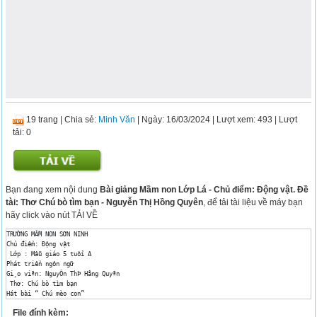
19 trang
|
Chia sẻ:
Minh Văn
| Ngày: 16/03/2024
| Lượt xem: 493
| Lượt
tải: 0
Bạn đang xem nội dung
Bài giảng Mầm non Lớp Lá - Chủ điểm: Động vật. Đề
tài: Thơ Chú bò tìm bạn - Nguyễn Thị Hồng Quyên
, để tải tài liệu về máy bạn
hãy click vào nút TẢI VỀ
TRƯỜNG MẦM NON SƠN NINH 

Chủ điểm: Động vật 

 Lớp : Mẫu giáo 5 tuổi A 

Phát triển ngôn ngữ 

Gi¸o viªn: NguyÔn ThÞ Hång Quyªn 

 Thơ: Chú bò tìm bạn 

Hát bài “ Chú mèo con” 

Trích dẫn và đàm thoại 

File đính kèm: