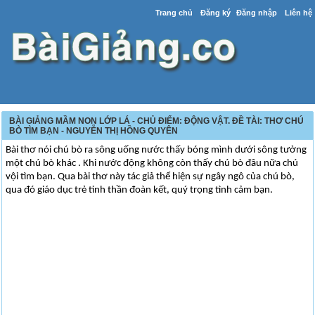
Trang chủ
Đăng ký
Đăng nhập
Liên hệ
BÀI GIẢNG MẦM NON LỚP LÁ - CHỦ ĐIỂM: ĐỘNG VẬT. ĐỀ TÀI: THƠ CHÚ
BÒ TÌM BẠN - NGUYỄN THỊ HỒNG QUYÊN
Bài thơ nói chú bò ra sông uống nước thấy bóng mình dưới sông tưởng
một chú bò khác . Khi nước động không còn thấy chú bò đâu nữa chú
vội tìm bạn. Qua bài thơ này tác giả thể hiện sự ngây ngô của chú bò,
qua đó giáo dục trẻ tinh thần đoàn kết, quý trọng tình cảm bạn.