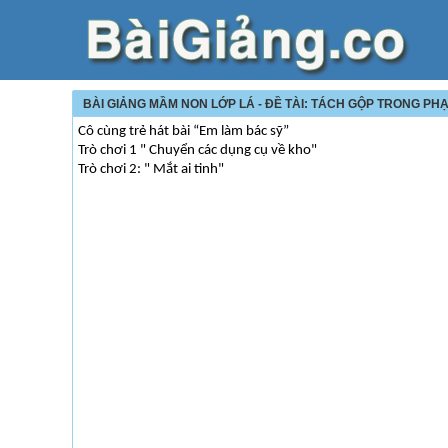
BÀI GIẢNG MẦM NON LỚP LÁ - ĐỀ TÀI: TÁCH GỘP TRONG PHẠM 
Cô cùng trẻ hát bài “Em làm bác sỹ”
Trò chơi 1 " Chuyển các dụng cụ về kho"
Trò chơi 2: " Mắt ai tinh"