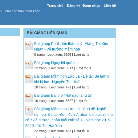
Trang chủ
Đăng ký
Đăng nhập
Liên hệ
yến... cho các bạn tham khảo.
BÀI GIẢNG LIÊN QUAN
Bài giảng Phát triển thẩm mỹ - Đặng Thị Kim
Ngân - Vẽ trường mầm non
9 trang | Lượt xem: 3525 | Lượt tải: 1
Bài giảng Ngày tết quê em
12 trang | Lượt xem: 3913 | Lượt tải: 3
Bài giảng Mầm non Lớp Lá - Đề tài: Bé làm gì
khi bị lạc - Nguyễn Thị Hoài
18 trang | Lượt xem: 471 | Lượt tải: 1
Bài giảng Bài thơ "Hạt gạo làng ta"
16 trang | Lượt xem: 8627 | Lượt tải: 1
Bài giảng Mầm non Lớp Lá - Chủ đề: Nghề
nghiệp. Đề tài: Đếm đến 7, nhận biết các nhóm
có 7 đối tượng, nhận biết chữ số 7 - Năm học 2019-
2020 - Tô Thị Hải Yến
22 trang | Lượt xem: 483 | Lượt tải: 0