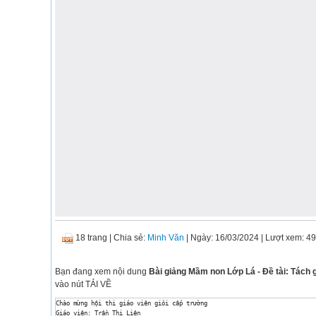
18 trang
|
Chia sẻ:
Minh Văn
| Ngày: 16/03/2024
| Lượt xem: 4
Bạn đang xem nội dung
Bài giảng Mầm non Lớp Lá - Đề tài: Tách 
vào nút TẢI VỀ
Chào mừng hội thi giáo viên giỏi cấp trường 

Giáo viên: Trần Thị Liên 
