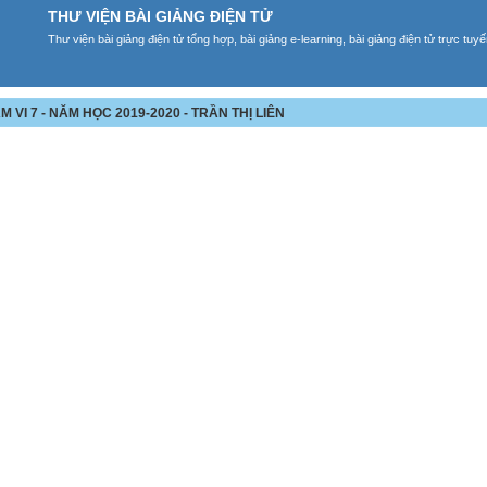
THƯ VIỆN BÀI GIẢNG ĐIỆN TỬ
Thư viện bài giảng điện tử tổng hợp, bài giảng e-learning, bài giảng điện tử trực tu
VI 7 - NĂM HỌC 2019-2020 - TRẦN THỊ LIÊN