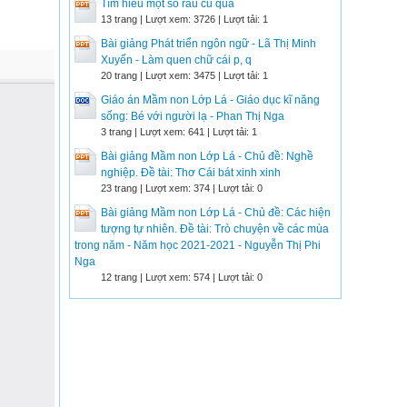
Tìm hiểu một số rau củ quả
13 trang | Lượt xem: 3726 | Lượt tải: 1
Bài giảng Phát triển ngôn ngữ - Lã Thị Minh
Xuyến - Làm quen chữ cái p, q
20 trang | Lượt xem: 3475 | Lượt tải: 1
Giáo án Mầm non Lớp Lá - Giáo dục kĩ năng
sống: Bé với người lạ - Phan Thị Nga
3 trang | Lượt xem: 641 | Lượt tải: 1
Bài giảng Mầm non Lớp Lá - Chủ đề: Nghề
nghiệp. Đề tài: Thơ Cái bát xinh xinh
23 trang | Lượt xem: 374 | Lượt tải: 0
Bài giảng Mầm non Lớp Lá - Chủ đề: Các hiện
tượng tự nhiên. Đề tài: Trò chuyện về các mùa
trong năm - Năm học 2021-2021 - Nguyễn Thị Phi
Nga
12 trang | Lượt xem: 574 | Lượt tải: 0