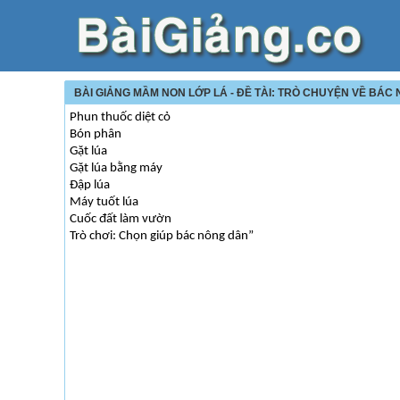
BÀI GIẢNG MẦM NON LỚP LÁ - ĐỀ TÀI: TRÒ CHUYỆN VỀ BÁC
Phun thuốc diệt cỏ
Bón phân
Gặt lúa
Gặt lúa bằng máy
Đập lúa
Máy tuốt lúa
Cuốc đất làm vườn
Trò chơi: Chọn giúp bác nông dân”