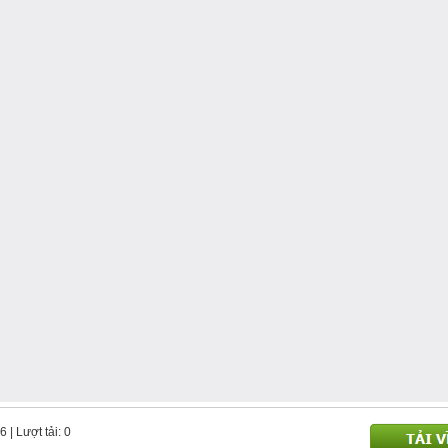
86
| Lượt tải: 0