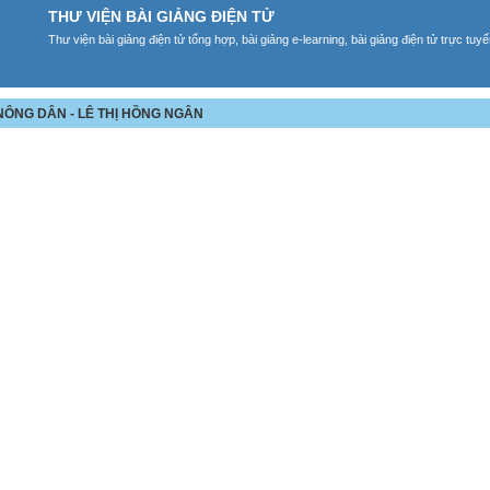
THƯ VIỆN BÀI GIẢNG ĐIỆN TỬ
Thư viện bài giảng điện tử tổng hợp, bài giảng e-learning, bài giảng điện tử trực tu
 NÔNG DÂN - LÊ THỊ HỒNG NGÂN