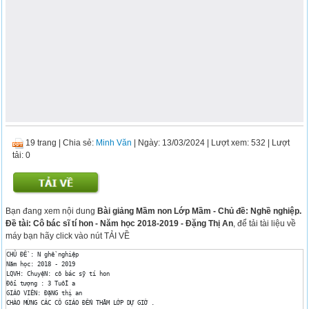
19 trang
|
Chia sẻ:
Minh Văn
| Ngày: 13/03/2024
| Lượt xem: 532
| Lượt
tải: 0
Bạn đang xem nội dung
Bài giảng Mầm non Lớp Mầm - Chủ đề: Nghề nghiệp.
Đề tài: Cô bác sĩ tí hon - Năm học 2018-2019 - Đặng Thị An
, để tải tài liệu về
máy bạn hãy click vào nút TẢI VỀ
CHỦ ĐỀ : N ghề nghiệp 

Năm học: 2018 - 2019 

LQVH: ChuyệN: cô bác sỹ tí hon 

Đối tượng : 3 TuổI a 

GIÁO VIÊN: ĐặNG thị an 

CHÀO MỪNG CÁC CÔ GIÁO ĐẾN THĂM LỚP DỰ GIỜ . 
