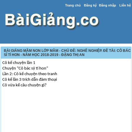
Trang chủ
Đăng ký
Đăng nhập
Liên hệ
BÀI GIẢNG MẦM NON LỚP MẦM - CHỦ ĐỀ: NGHỀ NGHIỆP. ĐỀ TÀI: CÔ BÁC
SĨ TÍ HON - NĂM HỌC 2018-2019 - ĐẶNG THỊ AN
Cô kể chuyện lần 1
Chuyện “Cô bác sỹ tí hon”
Lần 2: Cô kể chuyện theo tranh
Cô kể lần 3 trích dẫn đàm thoại
Cô vừa kể câu chuyện gì?