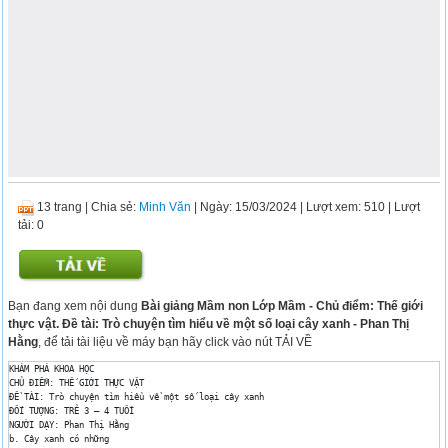
13 trang
|
Chia sẻ:
Minh Văn
| Ngày: 15/03/2024
| Lượt xem: 510
| Lượt
tải: 0
Bạn đang xem nội dung
Bài giảng Mầm non Lớp Mầm - Chủ điểm: Thế giới
thực vật. Đề tài: Trò chuyện tìm hiểu về một số loại cây xanh - Phan Thị
Hằng
, để tải tài liệu về máy bạn hãy click vào nút TẢI VỀ
KHÁM PHÁ KHOA HỌC 

CHỦ ĐIỂM: THẾ GIỚI THỰC VẬT 

ĐỀ TÀI: Trò chuyện tìm hiểu về một số loại cây xanh 

ĐỐI TƯỢNG: TRẺ 3 – 4 TUỔI 

NGƯỜI DẠY: Phan Thị Hằng 

b. Cây xanh có những 
