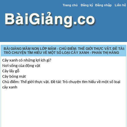
Trang chủ
Đăng ký
Đăng nhập
Liên hệ
BÀI GIẢNG MẦM NON LỚP MẦM - CHỦ ĐIỂM: THẾ GIỚI THỰC VẬT. ĐỀ TÀI:
TRÒ CHUYỆN TÌM HIỂU VỀ MỘT SỐ LOẠI CÂY XANH - PHAN THỊ HẰNG
Cây xanh có những lợi ích gì?
Nơi sống của động vật
Cây lấy gỗ
Cây bóng mát
Chủ điểm: Thế giới thực vật. Đề tài: Trò chuyện tìm hiểu về một số loại
cây xanh