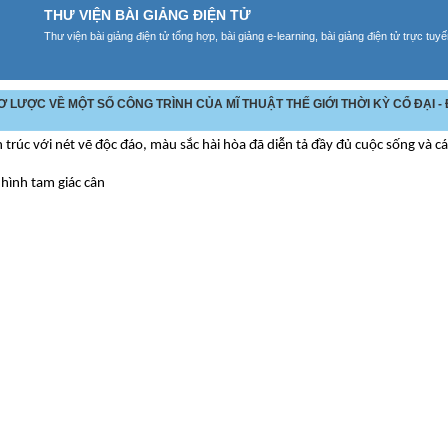
THƯ VIỆN BÀI GIẢNG ĐIỆN TỬ
Thư viện bài giảng điện tử tổng hợp, bài giảng e-learning, bài giảng điện tử trực tu
SƠ LƯỢC VỀ MỘT SỐ CÔNG TRÌNH CỦA MĨ THUẬT THẾ GIỚI THỜI KỲ CỔ ĐẠI - 
 trúc với nét vẽ độc đáo, màu sắc hài hòa đã diễn tả đầy đủ cuộc sống và cá
hình tam giác cân