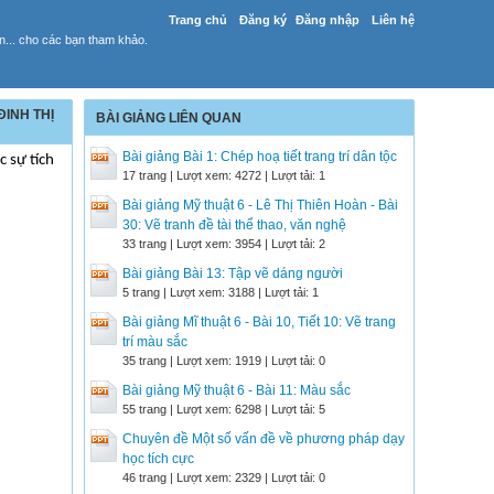
Trang chủ
Đăng ký
Đăng nhập
Liên hệ
yến... cho các bạn tham khảo.
ĐINH THỊ
BÀI GIẢNG LIÊN QUAN
Bài giảng Bài 1: Chép hoạ tiết trang trí dân tộc
c sự tích
17 trang | Lượt xem: 4272 | Lượt tải: 1
Bài giảng Mỹ thuật 6 - Lê Thị Thiên Hoàn - Bài
30: Vẽ tranh đề tài thể thao, văn nghệ
33 trang | Lượt xem: 3954 | Lượt tải: 2
Bài giảng Bài 13: Tập vẽ dáng người
5 trang | Lượt xem: 3188 | Lượt tải: 1
Bài giảng Mĩ thuật 6 - Bài 10, Tiết 10: Vẽ trang
trí màu sắc
35 trang | Lượt xem: 1919 | Lượt tải: 0
Bài giảng Mỹ thuật 6 - Bài 11: Màu sắc
55 trang | Lượt xem: 6298 | Lượt tải: 5
Chuyên đề Một số vấn đề về phương pháp dạy
học tích cực
46 trang | Lượt xem: 2329 | Lượt tải: 0