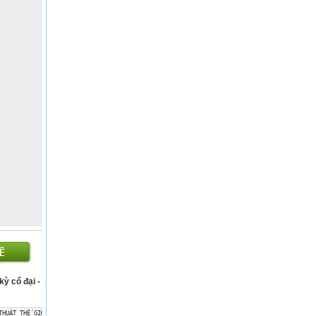
kỳ cổ đại -
THUẬT THẾ GIỚI THỜI KỲ , CỔ ĐẠI CHỦ ĐỀ MĨ THUẬT THẾ GIỚI THỜI KỲ CỔ ĐẠI1. SƠ LƯỢC VỀ MĨ TH