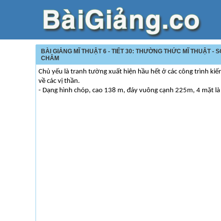
BÀI GIẢNG MĨ THUẬT 6 - TIẾT 30: THƯỜNG THỨC MĨ THUẬT - 
CHÂM
Chủ yếu là tranh tường xuất hiện hầu hết ở các công trình kiến
về các vị thần.
- Dạng hình chóp, cao 138 m, đáy vuông cạnh 225m, 4 mặt là 