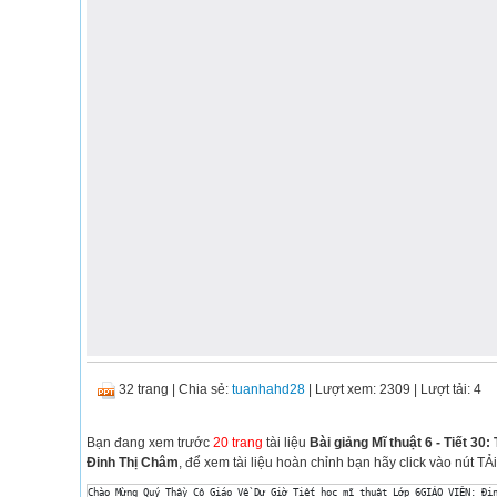
32 trang
|
Chia sẻ:
tuanhahd28
| Lượt xem: 2309
| Lượt tải: 4
Bạn đang xem trước
20 trang
tài liệu
Bài giảng Mĩ thuật 6 - Tiết 30
Đinh Thị Châm
, để xem tài liệu hoàn chỉnh bạn hãy click vào nút TẢ
Chào Mừng Quý Thầy Cô Giáo Về Dự Giờ Tiết học mĩ thuật Lớp 6GIÁO VIÊN: Đi