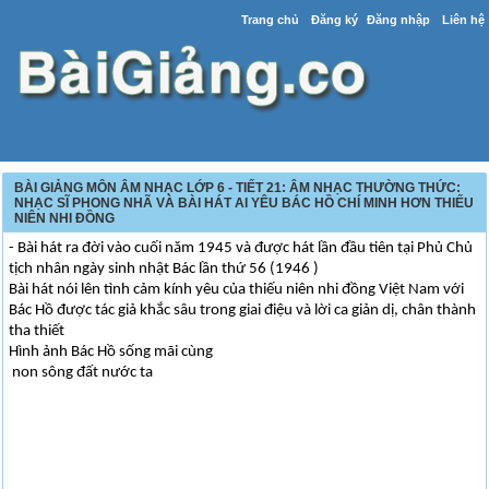
Trang chủ
Đăng ký
Đăng nhập
Liên hệ
BÀI GIẢNG MÔN ÂM NHẠC LỚP 6 - TIẾT 21: ÂM NHẠC THƯỜNG THỨC:
NHẠC SĨ PHONG NHÃ VÀ BÀI HÁT AI YÊU BÁC HỒ CHÍ MINH HƠN THIẾU
NIÊN NHI ĐỒNG
- Bài hát ra đời vào cuối năm 1945 và được hát lần đầu tiên tại Phủ Chủ
tịch nhân ngày sinh nhật Bác lần thứ 56 (1946 )
Bài hát nói lên tình cảm kính yêu của thiếu niên nhi đồng Việt Nam với
Bác Hồ được tác giả khắc sâu trong giai điệu và lời ca giản dị, chân thành
tha thiết
Hình ảnh Bác Hồ sống mãi cùng
non sông đất nước ta