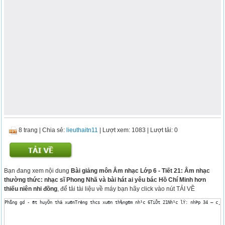
8 trang
|
Chia sẻ:
lieuthaitn11
| Lượt xem: 1083
| Lượt tải: 0
Bạn đang xem nội dung
Bài giảng môn Âm nhạc Lớp 6 - Tiết 21: Âm nhạc
thường thức: nhạc sĩ Phong Nhã và bài hát ai yêu bác Hồ Chí Minh hơn
thiếu niên nhi đồng
, để tải tài liệu về máy bạn hãy click vào nút TẢI VỀ
Phßng gd - ®t huyÖn thä xu©nTr­êng thcs xu©n th¾ng©m nh¹c 6TiÕt 21Nh¹c lÝ: nhÞp 34 – c¸c