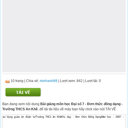
10 trang
|
Chia sẻ:
minhanh89
| Lượt xem: 842
| Lượt tải: 0
Bạn đang xem nội dung
Bài giảng môn học Đại số 7 - Đơn thức đồng dạng -
Trường THCS An Khê
, để tải tài liệu về máy bạn hãy click vào nút TẢI VỀ
sử dụng giáo án điện tửTrường THCS An KhêKhi dạy : Đơn thức Đồng DạngNăm học : 2007 - 2