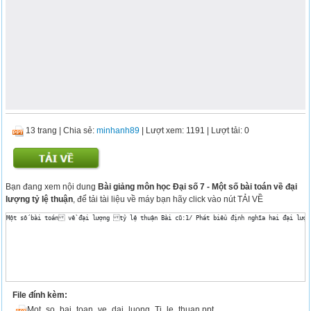
13 trang
|
Chia sẻ:
minhanh89
| Lượt xem: 1191
| Lượt tải: 0
Bạn đang xem nội dung
Bài giảng môn học Đại số 7 - Một số bài toán về đại
lượng tỷ lệ thuận
, để tải tài liệu về máy bạn hãy click vào nút TẢI VỀ
File đính kèm:
Mot_so_bai_toan_ve_dai_luong_Ti_le_thuan.ppt