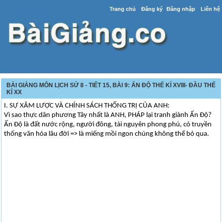
Trang chủ
Đăng ký
Đăng nhập
Liên hệ
BÀI GIẢNG MÔN LỊCH SỬ 8 - TIẾT 15, BÀI 9: ẤN ĐỘ THẾ KỈ XVIII- ĐẦU THẾ
KỈ XX
I. SỰ XÂM LƯỢC VÀ CHÍNH SÁCH THỐNG TRỊ CỦA ANH:
Vì sao thực dân phương Tây nhất là ANH, PHÁP lại tranh giành Ấn Độ?
Ấn Độ là đất nước rộng, người đông, tài nguyên phong phú, có truyền
thống văn hóa lâu đời => là miếng mồi ngon chúng không thể bỏ qua.