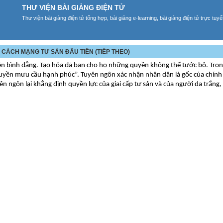
THƯ VIỆN BÀI GIẢNG ĐIỆN TỬ
Thư viện bài giảng điện tử tổng hợp, bài giảng e-learning, bài giảng điện tử trực tu
ỘC CÁCH MẠNG TƯ SẢN ĐẦU TIÊN (TIẾP THEO)
yền bình đẳng. Tạo hóa đã ban cho họ những quyền không thể tước bỏ. Tron
yền mưu cầu hạnh phúc”. Tuyên ngôn xác nhận nhân dân là gốc của chính
 ngôn lại khẳng định quyền lực của giai cấp tư sản và của người da trắng