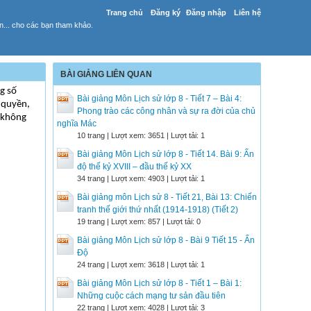
Trang chủ
Đăng ký
Đăng nhập
Liên hệ
yến... cho các bạn tham khảo.
BÀI GIẢNG LIÊN QUAN
g số
Bài giảng Môn Lịch sử lớp 8 - Tiết 7 – Bài 4:
 quyền,
Phong trào các công nhân và sự ra đời của chủ
, không
nghĩa Mác
10 trang | Lượt xem: 3651 | Lượt tải: 1
Bài giảng Môn Lịch sử lớp 8 - Tiết 14. Bài 9: Ấn
độ thế kỷ XVIII – đầu thế kỷ XX
34 trang | Lượt xem: 4903 | Lượt tải: 1
Bài giảng môn Lịch sử 8 - Tiết 21, Bài 13: Chiến
tranh thế giới thứ nhất (1914-1918) (Tiết 2)
19 trang | Lượt xem: 857 | Lượt tải: 0
Bài giảng Môn Lịch sử lớp 8 - Bài 9 Tiết 15 - Ấn
Độ
24 trang | Lượt xem: 3618 | Lượt tải: 1
Bài giảng Môn Lịch sử lớp 8 - Tiết 1 – Bài 1:
Những cuộc cách mạng tư sản đầu tiên
22 trang | Lượt xem: 4028 | Lượt tải: 3