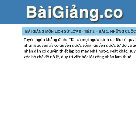
BÀI GIẢNG MÔN LỊCH SỬ LỚP 8 - TIẾT 2 – BÀI 1: NHỮNG CU
Tuyên ngôn khẳng định: “Tất cả mọi người sinh ra đều có qu
những quyền ấy có quyền được sống, quyền được tự do và qu
nhân dân có quyền thiết lập bộ máy Nhà nước. Mặt khác, Tuyên
xóa bỏ chế độ nô lệ, duy trì việc bóc lột công nhân làm thuê