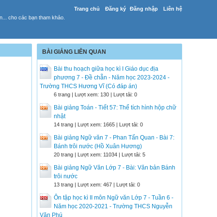
Trang chủ
Đăng ký
Đăng nhập
Liên hệ
yến... cho các bạn tham khảo.
BÀI GIẢNG LIÊN QUAN
Bài thu hoạch giữa học kì I Giáo dục địa
phương 7 - Đề chẵn - Năm học 2023-2024 -
Trường THCS Hương Vĩ (Có đáp án)
6 trang | Lượt xem: 130 | Lượt tải: 0
Bài giảng Toán - Tiết 57: Thể tích hình hộp chữ
nhật
14 trang | Lượt xem: 1665 | Lượt tải: 0
Bài giảng Ngữ văn 7 - Phan Tấn Quan - Bài 7:
Bánh trôi nước (Hồ Xuân Hương)
20 trang | Lượt xem: 11034 | Lượt tải: 5
Bài giảng Ngữ Văn Lớp 7 - Bài: Văn bản Bánh
trôi nước
13 trang | Lượt xem: 467 | Lượt tải: 0
Ôn tập học kì II môn Ngữ văn Lớp 7 - Tuần 6 -
Năm học 2020-2021 - Trường THCS Nguyễn
Văn Phú