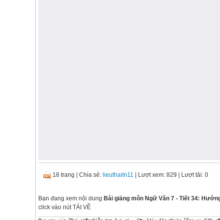
18 trang
|
Chia sẻ:
lieuthaitn11
| Lượt xem: 829
| Lượt tải: 0
Bạn đang xem nội dung
Bài giảng môn Ngữ Văn 7 - Tiết 34: Hướn
click vào nút TẢI VỀ