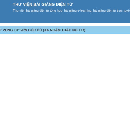
THƯ VIỆN BÀI GIẢNG ĐIỆN TỬ
Thư viện bài giảng điện tử tổng hợp, bài giảng e-learning, bài giảng điện tử trực tu
M: VỌNG LƯ SƠN BỘC BỐ (XA NGẮM THÁC NÚI LƯ)