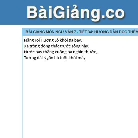
BÀI GIẢNG MÔN NGỮ VĂN 7 - TIẾT 34: HƯỚNG DẪN ĐỌC THÊ
Nắng rọi Hương Lô khói tía bay,
Xa trông dòng thác trước sông này.
Nước bay thẳng xuống ba nghìn thước,
Tưởng dải Ngân hà tuột khỏi mây.