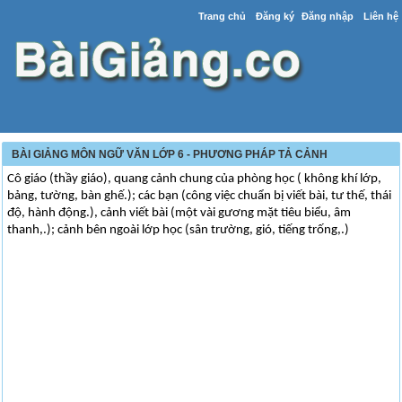
Trang chủ
Đăng ký
Đăng nhập
Liên hệ
BÀI GIẢNG MÔN NGỮ VĂN LỚP 6 - PHƯƠNG PHÁP TẢ CẢNH
Cô giáo (thầy giáo), quang cảnh chung của phòng học ( không khí lớp,
bảng, tường, bàn ghế.); các bạn (công việc chuẩn bị viết bài, tư thế, thái
độ, hành động.), cảnh viết bài (một vài gương mặt tiêu biểu, âm
thanh,.); cảnh bên ngoài lớp học (sân trường, gió, tiếng trống,.)