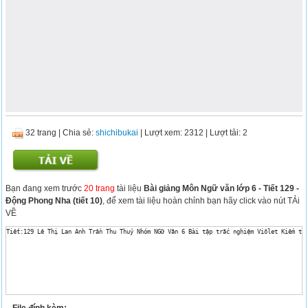
32 trang
|
Chia sẻ:
shichibukai
| Lượt xem: 2312
| Lượt tải: 2
Bạn đang xem trước
20 trang
tài liệu
Bài giảng Môn Ngữ văn lớp 6 - Tiết 129 -
Động Phong Nha (tiết 10)
, để xem tài liệu hoàn chỉnh bạn hãy click vào nút TẢi
VỀ
Tiết:129 Lê Thị Lan Anh Trần Thu Thuỷ Nhóm NGữ Văn 6 Bài tập trắc nghiệm Viôlet Kiểm tr
File đính kèm: