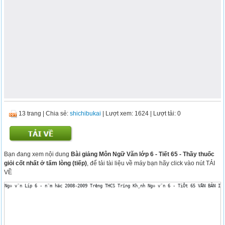
13 trang
|
Chia sẻ:
shichibukai
| Lượt xem: 1624
| Lượt tải: 0
Bạn đang xem nội dung
Bài giảng Môn Ngữ Văn lớp 6 - Tiết 65 - Thầy thuốc
giỏi cốt nhất ở tấm lòng (tiếp)
, để tải tài liệu về máy bạn hãy click vào nút TẢI
VỀ
Ng÷ v¨n Líp 6 - n¨m häc 2008-2009 Tr­êng THCS Trïng Kh¸nh Ng÷ v¨n 6 - TiÕt 65 VĂN BẢN I