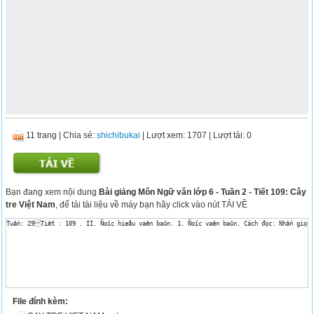
11 trang
|
Chia sẻ:
shichibukai
| Lượt xem: 1707
| Lượt tải: 0
Bạn đang xem nội dung
Bài giảng Môn Ngữ văn lớp 6 - Tuần 2 - Tiết 109: Cây
tre Việt Nam
, để tải tài liệu về máy bạn hãy click vào nút TẢI VỀ
Tuần: 29Tiết : 109 . II. Ñoïc hieåu vaên baûn. 1. Ñoïc vaên baûn. Cách đọc: Nhấn giọng 
File đính kèm: