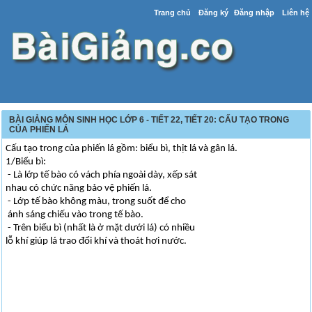
Trang chủ
Đăng ký
Đăng nhập
Liên hệ
BÀI GIẢNG MÔN SINH HỌC LỚP 6 - TIẾT 22, TIẾT 20: CẤU TẠO TRONG
CỦA PHIẾN LÁ
Cấu tạo trong của phiến lá gồm: biểu bì, thịt lá và gân lá.
1/Biểu bì:
- Là lớp tế bào có vách phía ngoài dày, xếp sát
nhau có chức năng bảo vệ phiến lá.
- Lớp tế bào không màu, trong suốt để cho
ánh sáng chiếu vào trong tế bào.
- Trên biểu bì (nhất là ở mặt dưới lá) có nhiều
lỗ khí giúp lá trao đổi khí và thoát hơi nước.