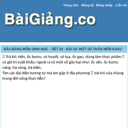
Trang chủ
Đăng ký
Đăng nhập
Liên hệ
BÀI GIẢNG MÔN SINH HỌC - TIẾT 20 - BÀI 19: MỘT SỐ THÂN MỀM KHÁC
 Trả lời: Hến, ốc bươu, sò huyết, sò lụa, ốc gạo, dùng làm thực phẩm 
có giá trị xuất khẩu; ngoài ra có một số gây hại như: ốc sên, ốc bươu
vàng, hà sông, hà biển,
Tìm các đại diện tương tự mà em gặp ở địa phương  Vai trò của chúng
trong đời sống thực tiễn?