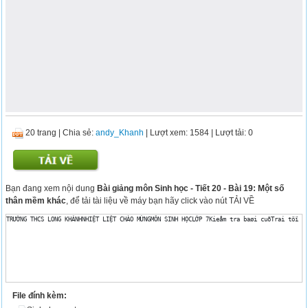
20 trang
|
Chia sẻ:
andy_Khanh
| Lượt xem: 1584
| Lượt tải: 0
Bạn đang xem nội dung
Bài giảng môn Sinh học - Tiết 20 - Bài 19: Một số
thân mềm khác
, để tải tài liệu về máy bạn hãy click vào nút TẢI VỀ
TRƯỜNG THCS LONG KHÁNHNHIỆT LIỆT CHÀO MỪNGMÔN SINH HỌCLỚP 7Kieåm tra baøi cuõTrai töï v
File đính kèm: