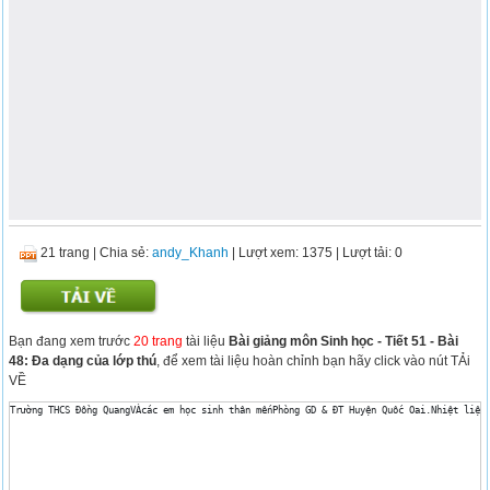
21 trang
|
Chia sẻ:
andy_Khanh
| Lượt xem: 1375
| Lượt tải: 0
Bạn đang xem trước
20 trang
tài liệu
Bài giảng môn Sinh học - Tiết 51 - Bài
48: Đa dạng của lớp thú
, để xem tài liệu hoàn chỉnh bạn hãy click vào nút TẢi
VỀ
Trường THCS Đồng QuangVÀcác em học sinh thân mếnPhòng GD & ĐT Huyện Quốc Oai.Nhiệt liệt