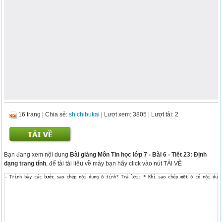
16 trang
|
Chia sẻ:
shichibukai
| Lượt xem: 3805
| Lượt tải: 2
Bạn đang xem nội dung
Bài giảng Môn Tin học lớp 7 - Bài 6 - Tiết 23: Định
dạng trang tính
, để tải tài liệu về máy bạn hãy click vào nút TẢI VỀ
- Trình bày các bước sao chép nội dung ô tính? Trả lời: * Khi sao chép một ô có nội dun