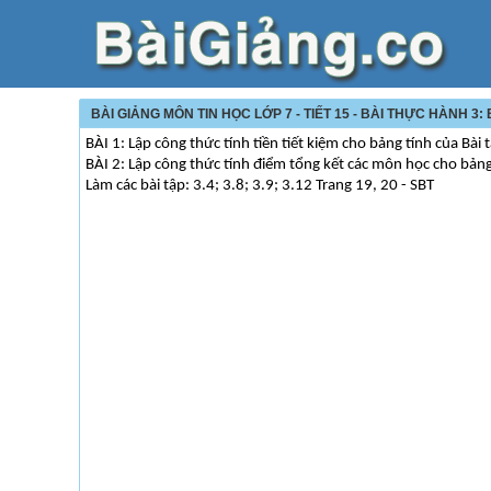
BÀI GIẢNG MÔN TIN HỌC LỚP 7 - TIẾT 15 - BÀI THỰC HÀNH 3
BÀI 1: Lập công thức tính tiền tiết kiệm cho bảng tính của Bài 
BÀI 2: Lập công thức tính điểm tổng kết các môn học cho bảng 
Làm các bài tập: 3.4; 3.8; 3.9; 3.12 Trang 19, 20 - SBT