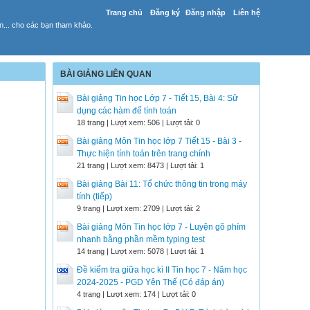
Trang chủ
Đăng ký
Đăng nhập
Liên hệ
yến... cho các bạn tham khảo.
BÀI GIẢNG LIÊN QUAN
Bài giảng Tin học Lớp 7 - Tiết 15, Bài 4: Sử
dụng các hàm để tính toán
18 trang | Lượt xem: 506 | Lượt tải: 0
Bài giảng Môn Tin học lớp 7 Tiết 15 - Bài 3 -
Thực hiện tính toán trên trang chính
21 trang | Lượt xem: 8473 | Lượt tải: 1
Bài giảng Bài 11: Tổ chức thông tin trong máy
tính (tiếp)
9 trang | Lượt xem: 2709 | Lượt tải: 2
Bài giảng Môn Tin học lớp 7 - Luyện gõ phím
nhanh bằng phần mềm typing test
14 trang | Lượt xem: 5078 | Lượt tải: 1
Đề kiểm tra giữa học kì II Tin học 7 - Năm học
2024-2025 - PGD Yên Thế (Có đáp án)
4 trang | Lượt xem: 174 | Lượt tải: 0