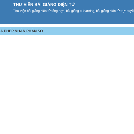
THƯ VIỆN BÀI GIẢNG ĐIỆN TỬ
Thư viện bài giảng điện tử tổng hợp, bài giảng e-learning, bài giảng điện tử trực tu
CỦA PHÉP NHÂN PHÂN SỐ