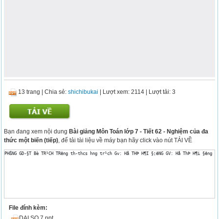
13 trang
|
Chia sẻ:
shichibukai
| Lượt xem: 2114
| Lượt tải: 3
Bạn đang xem nội dung
Bài giảng Môn Toán lớp 7 - Tiết 62 - Nghiệm của đa
thức một biến (tiếp)
, để tải tài liệu về máy bạn hãy click vào nút TẢI VỀ
PHßNG GD-§T Bè TR¹CH TR­êng th-thcs h­ng tr¹ch Gv: Hå THÞ H¶I §¦êNG GV: Hå ThÞ H¶i §­ên
File đính kèm:
DAI SO 7.ppt