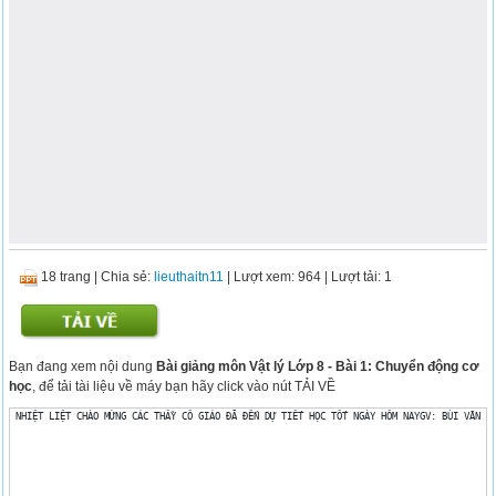
18 trang
|
Chia sẻ:
lieuthaitn11
| Lượt xem: 964
| Lượt tải: 1
Bạn đang xem nội dung
Bài giảng môn Vật lý Lớp 8 - Bài 1: Chuyển động cơ
học
, để tải tài liệu về máy bạn hãy click vào nút TẢI VỀ
 NHIỆT LIỆT CHÀO MỪNG CÁC THẦY CÔ GIÁO ĐÃ ĐẾN DỰ TIẾT HỌC TỐT NGÀY HÔM NAYGV: BÙI VĂN T