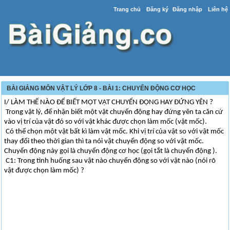
Trang chủ
Đăng ký
Đăng nhập
Liên hệ
BÀI GIẢNG MÔN VẬT LÝ LỚP 8 - BÀI 1: CHUYỂN ĐỘNG CƠ HỌC
I/ LÀM THẾ NÀO ĐỂ BIẾT MỘT VẬT CHUYỂN ĐỘNG HAY ĐỨNG YÊN ?
Trong vật lý, để nhận biết một vật chuyển động hay đứng yên ta căn cứ
vào vị trí của vật đó so với vật khác được chọn làm mốc (vật mốc).
Có thể chọn một vật bất kì làm vật mốc. Khi vị trí của vật so với vật mốc
thay đổi theo thời gian thì ta nói vật chuyển động so với vật mốc.
Chuyển động này gọi là chuyển động cơ học (gọi tắt là chuyển động ).
C1: Trong tình huống sau vật nào chuyển động so với vật nào (nói rõ
vật được chọn làm mốc) ?