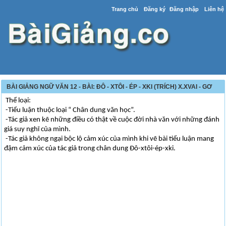
Trang chủ
Đăng ký
Đăng nhập
Liên hệ
BÀI GIẢNG NGỮ VĂN 12 - BÀI: ĐÔ - XTÔI - ÉP - XKI (TRÍCH) X.XVAI - GƠ
Thể loại:
-Tiểu luận thuộc loại “ Chân dung văn học”.
-Tác giả xen kẽ những điều có thật về cuộc đời nhà văn với những đánh
giá suy nghĩ của mình.
-Tác giả không ngại bộc lộ cảm xúc của mình khi vẽ bài tiểu luận mang
đậm cảm xúc của tác giả trong chân dung Đô-xtôi-ép-xki.