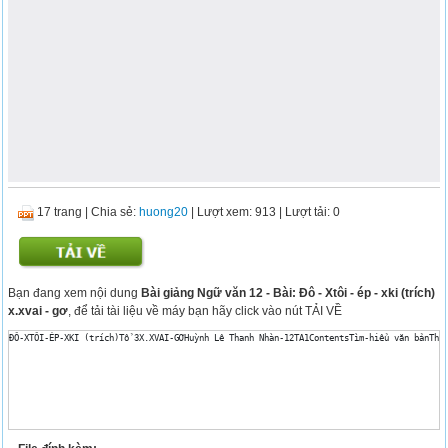
17 trang
|
Chia sẻ:
huong20
| Lượt xem: 913
| Lượt tải: 0
Bạn đang xem nội dung
Bài giảng Ngữ văn 12 - Bài: Đô - Xtôi - ép - xki (trích)
x.xvai - gơ
, để tải tài liệu về máy bạn hãy click vào nút TẢI VỀ