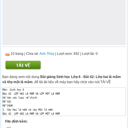
10 trang
|
Chia sẻ:
Anh Thúy
| Lượt xem: 492
| Lượt tải: 0
Bạn đang xem nội dung
Bài giảng Sinh học Lớp 6 - Bài 42: Lớp hai lá mầm
và lớp một lá mầm
, để tải tài liệu về máy bạn hãy click vào nút TẢI VỀ
Môn: Sinh học 6 

Bài 42. LỚP HAI LÁ MẦM VÀ LỚP MỘT LÁ MẦM 

Kể tên các loại rễ chính. 

RỄ CỌC 

RỄ CHÙM 

1. Cây Hai lá mầm và cây Một lá mầm. 

Bài 42. LỚP HAI LÁ MẦM VÀ LỚP MỘT LÁ MẦM 

Kể tên các loại thân chính. 

File đính kèm:
THÂN GỖ 

THÂN CỎ 
