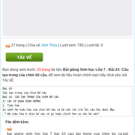
27 trang
|
Chia sẻ:
Anh Thúy
| Lượt xem: 785
| Lượt tải: 0
Bạn đang xem trước
20 trang
tài liệu
Bài giảng Sinh học Lớp 7 - Bài 43: Cấu
tạo trong của chim bồ câu
, để xem tài liệu hoàn chỉnh bạn hãy click vào nút
TẢi VỀ
Bài 43: 

Cấu tạo trong của chim bồ câu 

BÀI 43: CẤU TẠO TRONG CỦA CHIM BỒ CÂU 

I/ CÁC CƠ QUAN DINH DƯỠNG 

1. Tiêu hóa 

So sánh hệ tiêu hóa của chim bồ câu và bò sát rồi trả lời câu hỏi dưới đây: 

 ? Hệ tiêu hóa ở chim bồ câu có gì hoàn chỉnh hơn so với bò sát? 

 ? Vì sao tốc độ tiêu hóa của chim bồ câu lại cao? 

File đính kèm:
 Hệ tiêu hóa ở chim bồ câu hoàn chỉnh hơn bò sát vì thực quản có diều. 

 Vì dạ dày phân thành dạ dày tuyến và dạ dày cơ (dạ dày tuyến tiết dịch tiêu hóa, dạ dày
BÀI 43: CẤU TẠO TRONG CỦA CHIM BỒ CÂU 

bai_giang_sinh_hoc_lop_7_bai_43_cau_tao_trong_cua_chim_bo_ca.ppt
I/ CÁC CƠ QUAN DINH DƯỠNG 
