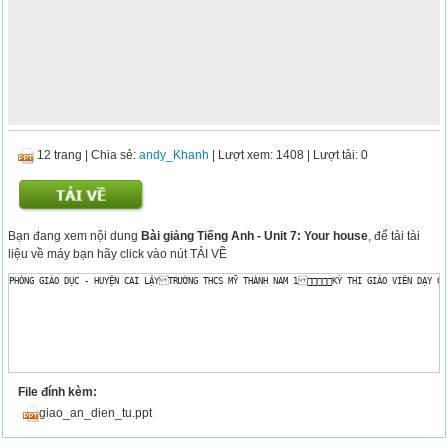
12 trang
|
Chia sẻ:
andy_Khanh
| Lượt xem: 1408
| Lượt tải: 0
Bạn đang xem nội dung
Bài giảng Tiếng Anh - Unit 7: Your house
, để tải tài
liệu về máy bạn hãy click vào nút TẢI VỀ
PHÒNG GIÁO DỤC - HUYỆN CAI LẬYTRƯỜNG THCS MỸ THÀNH NAM 1KỲ THI GIÁO VIÊN DẠY GIỎ
File đính kèm:
giao_an_dien_tu.ppt