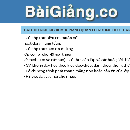
BÀI HỌC KINH NGHIỆM, KĨ NĂNG QUẢN LÍ TRƯỜNG HỌC THÂ
- Có hộp thư Điều em muốn nói
hoạt động hàng tuần.
- Có hộp thư Cám ơn ở từng
lớp,có nơi cho HS giới thiệu
về mình (Em và các bạn) - Có thư viện lớp và các buổi giới thi
- GV không dạy học theo kiểu đọc-chép, đàm thoại thông th
- Có chương trình phát thanh măng non hoặc bản tin của lớp
- HS biết đặt câu hỏi cho nhau.