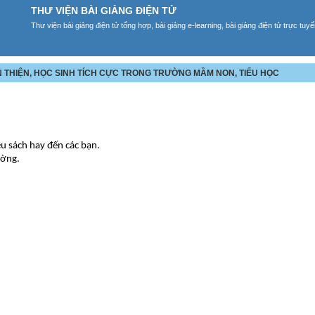
THƯ VIỆN BÀI GIẢNG ĐIỆN TỬ
Thư viện bài giảng điện tử tổng hợp, bài giảng e-learning, bài giảng điện tử trực tu
N THIỆN, HỌC SINH TÍCH CỰC TRONG TRƯỜNG MẦM NON, TIỂU HỌC
ệu sách hay đến các bạn.
ường.
.