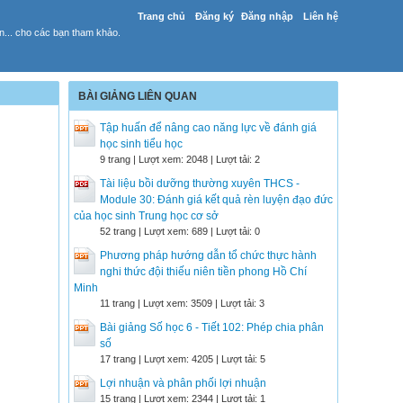
Trang chủ
Đăng ký
Đăng nhập
Liên hệ
yến... cho các bạn tham khảo.
BÀI GIẢNG LIÊN QUAN
Tập huấn để nâng cao năng lực về đánh giá
học sinh tiểu học
9 trang | Lượt xem: 2048 | Lượt tải: 2
Tài liệu bồi dưỡng thường xuyên THCS -
Module 30: Đánh giá kết quả rèn luyện đạo đức
của học sinh Trung học cơ sở
52 trang | Lượt xem: 689 | Lượt tải: 0
Phương pháp hướng dẫn tổ chức thực hành
nghi thức đội thiếu niên tiền phong Hồ Chí
Minh
11 trang | Lượt xem: 3509 | Lượt tải: 3
Bài giảng Số học 6 - Tiết 102: Phép chia phân
số
17 trang | Lượt xem: 4205 | Lượt tải: 5
Lợi nhuận và phân phối lợi nhuận
15 trang | Lượt xem: 2344 | Lượt tải: 1