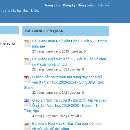
Trang chủ
Đăng ký
Đăng nhập
Liên hệ
yến... cho các bạn tham khảo.
BÀI GIẢNG LIÊN QUAN
Bài giảng môn Ngữ Văn Lớp 8 - Tiết 5, 6: Trong
ghiến cho
lòng mẹ
27 trang | Lượt xem: 1033 | Lượt tải: 0
Bài giảng Ngữ Văn Khối 8 - Tiết 3: Cấp độ khái
quát của nghĩa từ ngữ
22 trang | Lượt xem: 465 | Lượt tải: 0
Hướng dẫn thực hiện nội dung dạy học Ngữ
văn 8 - Năm học 2023-2024 - Sở GD&ĐT Bắc
Giang
22 trang | Lượt xem: 242 | Lượt tải: 0
Giáo án Ngữ Văn Lớp 8 - Bài 2: Ôn tập văn bản
Ông đồ - Năm học 2019-2020 - Nguyễn Thị
Thúy Nga
3 trang | Lượt xem: 463 | Lượt tải: 0
Bài giảng Ngữ văn 8 - Bài: Văn bản kiến nghị
về một vấn đề đời sống