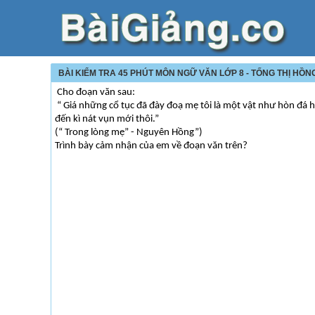
BÀI KIỂM TRA 45 PHÚT MÔN NGỮ VĂN LỚP 8 - TỐNG THỊ HỒN
Cho đoạn văn sau:
“ Giá những cổ tục đã đày đoạ mẹ tôi là một vật như hòn đá h
đến kì nát vụn mới thôi.”
(“ Trong lòng mẹ” - Nguyên Hồng”)
Trình bày cảm nhận của em về đoạn văn trên?