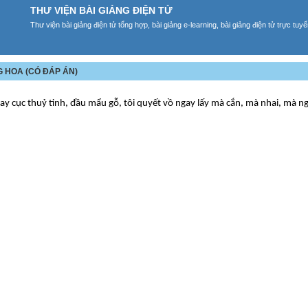
THƯ VIỆN BÀI GIẢNG ĐIỆN TỬ
Thư viện bài giảng điện tử tổng hợp, bài giảng e-learning, bài giảng điện tử trực tu
G HOA (CÓ ĐÁP ÁN)
ay cục thuỷ tinh, đầu mẩu gỗ, tôi quyết vồ ngay lấy mà cắn, mà nhai, mà n