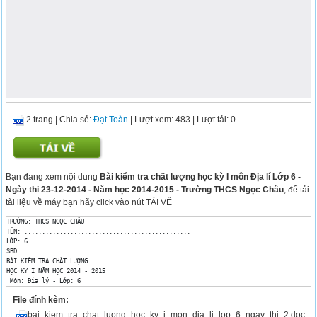
2 trang
|
Chia sẻ:
Đạt Toàn
| Lượt xem: 483
| Lượt tải: 0
Bạn đang xem nội dung
Bài kiểm tra chất lượng học kỳ I môn Địa lí Lớp 6 -
Ngày thi 23-12-2014 - Năm học 2014-2015 - Trường THCS Ngọc Châu
, để tải
tài liệu về máy bạn hãy click vào nút TẢI VỀ
TRƯỜNG: THCS NGỌC CHÂU 

TÊN: ...............................................

LỚP: 6..... 

SBD: ................... 

BÀI KIỂM TRA CHẤT LƯỢNG 

HỌC KỲ I NĂM HỌC 2014 - 2015

 Môn: Địa lý - Lớp: 6

Ngày thi: 23/12/2014

File đính kèm:
 (Thời gian 45 phút, không kể thời gian giao đề)

SỐ PHÁCH

bai_kiem_tra_chat_luong_hoc_ky_i_mon_dia_li_lop_6_ngay_thi_2.doc