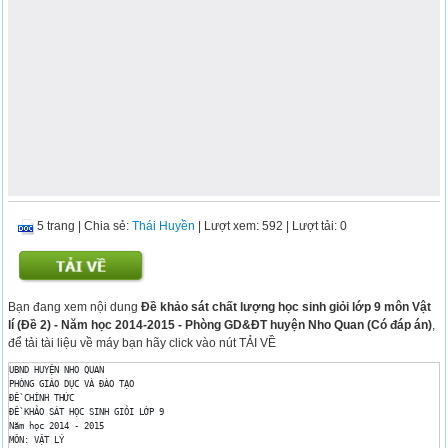
5 trang
|
Chia sẻ:
Thái Huyền
| Lượt xem: 592
| Lượt tải: 0
Bạn đang xem nội dung
Đề khảo sát chất lượng học sinh giỏi lớp 9 môn Vật
lí (Đề 2) - Năm học 2014-2015 - Phòng GD&ĐT huyện Nho Quan (Có đáp án)
,
để tải tài liệu về máy bạn hãy click vào nút TẢI VỀ
UBND HUYỆN NHO QUAN

PHÒNG GIÁO DỤC VÀ ĐÀO TẠO

ĐỀ CHÍNH THỨC

ĐỀ KHẢO SÁT HỌC SINH GIỎI LỚP 9

Năm học 2014 - 2015

MÔN: VẬT LÝ
