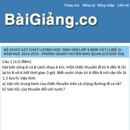
Trang chủ
Đăng ký
Đăng nhập
Liên hệ
ĐỀ KHẢO SÁT CHẤT LƯỢNG HỌC SINH GIỎI LỚP 9 MÔN VẬT LÍ (ĐỀ 2) -
NĂM HỌC 2014-2015 - PHÒNG GD&ĐT HUYỆN NHO QUAN (CÓ ĐÁP ÁN)
Câu 1 (4,0 điểm)
Hai bến sông A và B cách nhau 6 km. Một chiếc thuyền đi từ A đến B rồi
lại từ B về A hết thời gian 3 giờ. Biết nước chảy từ A đến B với vận tốc là
1,5 km/h. Hãy tính:
a) Vận tốc trung bình của chiếc thuyền trên cả chặng đường đi và về?
b) Vận tốc của thuyền đối với nước?