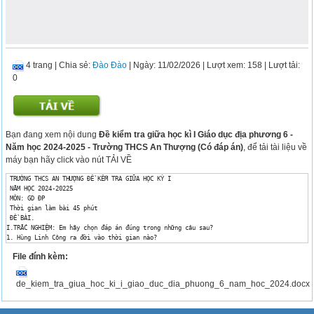
4 trang
|
Chia sẻ:
Đào Đào
| Ngày: 11/02/2026
| Lượt xem: 158
| Lượt tải:
0
Bạn đang xem nội dung
Đề kiểm tra giữa học kì I Giáo dục địa phương 6 -
Năm học 2024-2025 - Trường THCS An Thượng (Có đáp án)
, để tải tài liệu về
máy bạn hãy click vào nút TẢI VỀ
 TRƯỜNG THCS AN THƯỢNG ĐỀ KỂM TRA GIỮA HỌC KỲ I

 NĂM HỌC 2024-20225

 MÔN: GD ĐP

 Thời gian làm bài 45 phút

 ĐỀ BÀI.

I.TRẮC NGHIỆM: Em hãy chọn đáp án đúng trong những câu sau?

1. Hùng Linh Công ra đời vào thời gian nào?

A. Hùng Vương thứ 5. B. Hùng Vương thứ 6.

File đính kèm:
C. Hùng Vương thứ 7. D. Hùng Vương thứ 8.

2.Những chiến công của Hùng Linh Công? 

A. Diệt hổ dữ. B. Giết giặc Ân.

de_kiem_tra_giua_hoc_ki_i_giao_duc_dia_phuong_6_nam_hoc_2024.docx
C. Giết giặc Man di. D. Diệt hổ dữ và giết giặc Ân.

3.Hùng Linh Công có những phẩm chất nào?

A. Dũng cảm, yêu nước. B. Dũng cảm, yêu nước, kiên cường, không 
