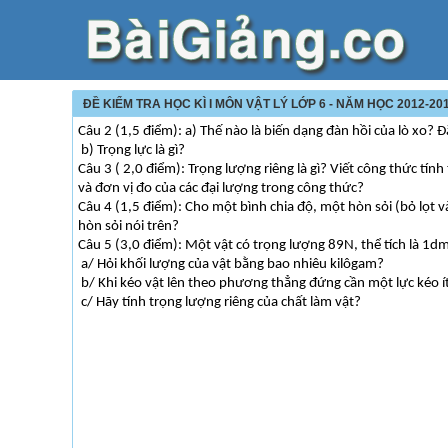
ĐỀ KIỂM TRA HỌC KÌ I MÔN VẬT LÝ LỚP 6 - NĂM HỌC 2012-2
Câu 2 (1,5 điểm): a) Thế nào là biến dạng đàn hồi của lò xo? 
b) Trọng lực là gì?
Câu 3 ( 2,0 điểm): Trọng lượng riêng là gì? Viết công thức tính
và đơn vị đo của các đại lượng trong công thức?
Câu 4 (1,5 điểm): Cho một bình chia độ, một hòn sỏi (bỏ lọt v
hòn sỏi nói trên?
Câu 5 (3,0 điểm): Một vật có trọng lượng 89N, thể tích là 1d
a/ Hỏi khối lượng của vật bằng bao nhiêu kilôgam?
b/ Khi kéo vật lên theo phương thẳng đứng cần một lực kéo í
c/ Hãy tính trọng lượng riêng của chất làm vật?