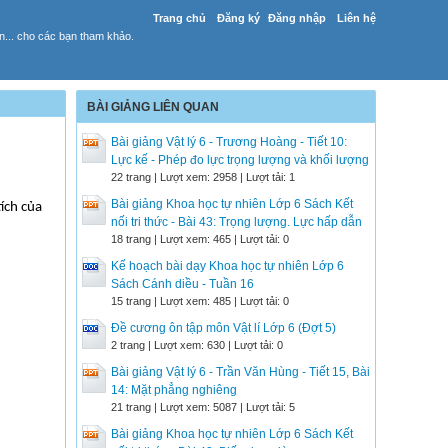
Trang chủ
Đăng ký
Đăng nhập
Liên hệ
yến... cho các bạn tham khảo.
BÀI GIẢNG LIÊN QUAN
Bài giảng Vật lý 6 - Trương Hoàng - Tiết 10:
Lực kế - Phép đo lực trọng lượng và khối lượng
22 trang | Lượt xem: 2958 | Lượt tải: 1
Bài giảng Khoa học tự nhiên Lớp 6 Sách Kết
ích của
nối tri thức - Bài 43: Trọng lượng. Lực hấp dẫn
18 trang | Lượt xem: 465 | Lượt tải: 0
Kế hoạch bài dạy Khoa học tự nhiên Lớp 6
Sách Cánh diều - Tuần 16
15 trang | Lượt xem: 485 | Lượt tải: 0
Đề cương ôn tập môn Vật lí Lớp 6 (Đợt 5)
2 trang | Lượt xem: 630 | Lượt tải: 0
Bài giảng Vật lý 6 - Trần Văn Hùng - Tiết 15, Bài
14: Mặt phẳng nghiêng
21 trang | Lượt xem: 5087 | Lượt tải: 5
Bài giảng Khoa học tự nhiên Lớp 6 Sách Kết