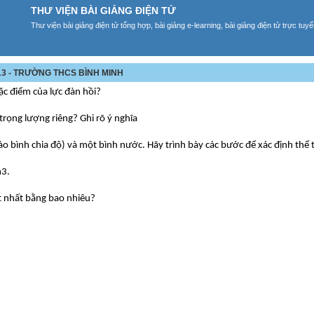
THƯ VIỆN BÀI GIẢNG ĐIỆN TỬ
Thư viện bài giảng điện tử tổng hợp, bài giảng e-learning, bài giảng điện tử trực tu
013 - TRƯỜNG THCS BÌNH MINH
Đặc điểm của lực đàn hồi?
 trọng lượng riêng? Ghi rõ ý nghĩa
ào bình chia độ) và một bình nước. Hãy trình bày các bước để xác định thể t
m3.
t nhất bằng bao nhiêu?