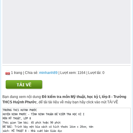
1 trang
|
Chia sẻ:
minhanh89
| Lượt xem: 1164
| Lượt tải: 0
Bạn đang xem nội dung
Đề kiểm tra môn Mỹ thuật, học kỳ I, lớp 8 - Trường
THCS Huỳnh Phước
, để tải tài liệu về máy bạn hãy click vào nút TẢI VỀ
TRƯỜNG THCS HUỲNH PHƯỚC 

HUYỆN NINH PHƯỚC - TỈNH NINH THUẬN ĐỀ KIỂM TRA HỌC KÌ I 

MÔN MỸ THUẬT, LỚP 8 

Thời gian làm bài: 45 phút hoặc 90 phút 

ĐỀ BÀI: Trình bày một bìa sách có kích thước 14cm x 20cm; tên 

sách: MĨ THUẬT 8 - Nhà xuất bản Giáo dục 
