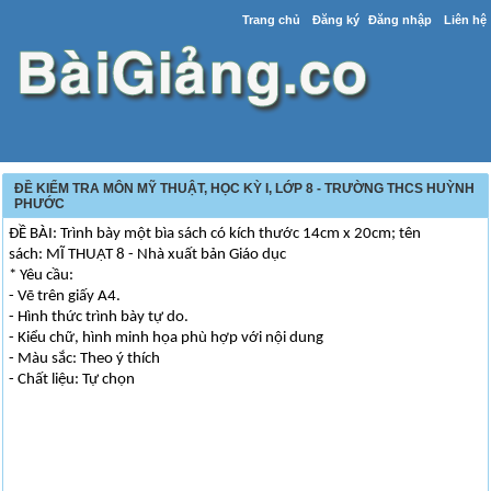
Trang chủ
Đăng ký
Đăng nhập
Liên hệ
ĐỀ KIỂM TRA MÔN MỸ THUẬT, HỌC KỲ I, LỚP 8 - TRƯỜNG THCS HUỲNH
PHƯỚC
ĐỀ BÀI: Trình bày một bìa sách có kích thước 14cm x 20cm; tên
sách: MĨ THUẬT 8 - Nhà xuất bản Giáo dục
* Yêu cầu:
- Vẽ trên giấy A4.
- Hình thức trình bày tự do.
- Kiểu chữ, hình minh họa phù hợp với nội dung
- Màu sắc: Theo ý thích
- Chất liệu: Tự chọn