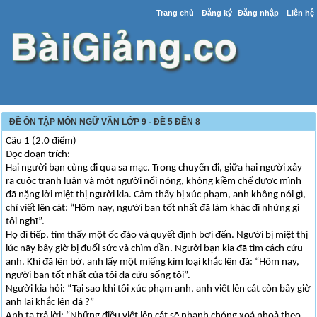
Trang chủ
Đăng ký
Đăng nhập
Liên hệ
ĐỀ ÔN TẬP MÔN NGỮ VĂN LỚP 9 - ĐỀ 5 ĐẾN 8
Câu 1 (2,0 điểm)
Đọc đoạn trích:
Hai người bạn cùng đi qua sa mạc. Trong chuyến đi, giữa hai người xảy
ra cuộc tranh luận và một người nổi nóng, không kiềm chế được mình
đã nặng lời miệt thị người kia. Cảm thấy bị xúc phạm, anh không nói gì,
chỉ viết lên cát: “Hôm nay, người bạn tốt nhất đã làm khác đi những gì
tôi nghĩ”.
Họ đi tiếp, tìm thấy một ốc đảo và quyết định bơi đến. Người bị miệt thị
lúc nãy bây giờ bị đuối sức và chìm dần. Người bạn kia đã tìm cách cứu
anh. Khi đã lên bờ, anh lấy một miếng kim loại khắc lên đá: “Hôm nay,
người bạn tốt nhất của tôi đã cứu sống tôi”.
Người kia hỏi: “Tại sao khi tôi xúc phạm anh, anh viết lên cát còn bây giờ
anh lại khắc lên đá ?”
Anh ta trả lời: “Những điều viết lên cát sẽ nhanh chóng xoá nhoà theo