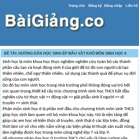
Trang chủ
Đăng ký
Đăng nhập
Liên hệ
ĐỀ TÀI: HƯỚNG DẪN HỌC SINH ÉP MẪU VẬT KHÔ MÔN SINH HỌC 6
Sinh học là môn khoa học thực nghiệm nghiên cứu toàn bộ các thành
phần cấu tạo và hoạt động sinh lí của giới để từ đó con người cải tạo
thiên nhiên, chế ngự thiên nhiên, sử dụng các thành quả để phục vụ đời
sống của con người.
Do đó bọ môn sinh học trong nhà trường phổ thông đóng vai tró hết
sức quan trọng,thiết kế cấu trúc chương trình sinh học THCS bắt đầu
nghiên cứu từ thực vật => động vật => giải phẫu sinh lí người => di
truyền => sinh thái.
Phân môn sinh học 6 là phần mở đầu cho chương trình môn sinh THCS
giúp học sinh làm quen với bộ môn khoa học này. Nó là nền tảng để
giúp các em học về kiến thức di truyền, sinh thái ở các lớp trên, đồng
thời làm cơ sở cho việc nắm vững các biện pháp kĩ thuật sản xuất nông,
lâm nghiệp được học trong môn công nghệ lớp 7 và lớp 9.
Về phương pháp dạy học ở trường THCS chủ yếu là tăng cường vận