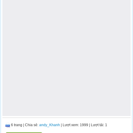
6 trang
|
Chia sẻ:
andy_Khanh
| Lượt xem: 1999
| Lượt tải: 1